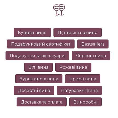
Купити вино
Підписка на вино
Подарунковий сертифікат
Bestsellers
Подарунки та аксесуари
Червоні вина
Білі вина
Рожеві вина
Бурштинові вина
Ігристі вина
Десертні вина
Натуральні вина
Доставка та оплата
Виноробні