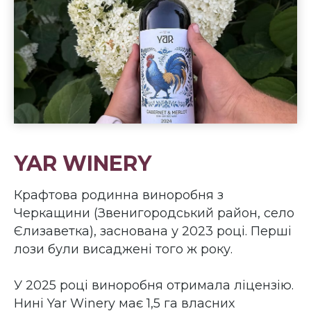
YAR WINERY
Крафтова родинна виноробня з
Черкащини (Звенигородський район, село
Єлизаветка), заснована у 2023 році. Перші
лози були висаджені того ж року.
У 2025 році виноробня отримала ліцензію.
Нині Yar Winery має 1,5 га власних