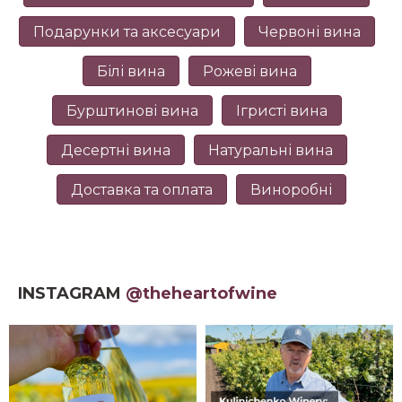
Подарунки та аксесуари
Червоні вина
Білі вина
Рожеві вина
Бурштинові вина
Ігристі вина
Десертні вина
Натуральні вина
Доставка та оплата
Виноробні
INSTAGRAM
@theheartofwine