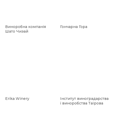
Виноробна компанія
Гончарна Гора
Шато Чизай
Erika Winery
Інститут виноградарства
і виноробства Таїрова