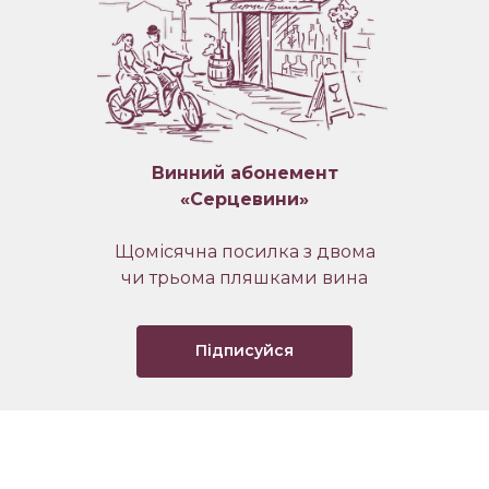
Винний абонемент
«Серцевини»
Щомісячна посилка з двома
чи трьома пляшками вина
Підписуйся