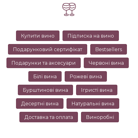
Купити вино
Підписка на вино
Подарунковий сертифікат
Bestsellers
Подарунки та аксесуари
Червоні вина
Білі вина
Рожеві вина
Бурштинові вина
Ігристі вина
Десертні вина
Натуральні вина
Доставка та оплата
Виноробні