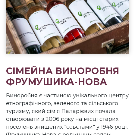
СІМЕЙНА ВИНОРОБНЯ
ФРУМУШИКА-НОВА
Виноробня є частиною унікального центру
етнографічного, зеленого та сільського
туризму, який сім’я Паларієвих почала
створювати з 2006 року на місці старих
поселень знищених "совєтами" у 1946 році.
Фрумушика-Нова є родинним селом