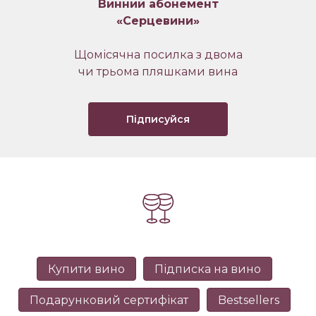
Винний абонемент
«Серцевини»
Щомісячна посилка з двома
чи трьома пляшками вина
Підписуйся
Купити вино
Підписка на вино
Подарунковий сертифікат
Bestsellers