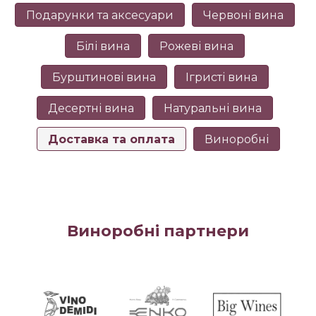
Подарунки та аксесуари
Червоні вина
Білі вина
Рожеві вина
Бурштинові вина
Ігристі вина
Десертні вина
Натуральні вина
Доставка та оплата
Виноробні
Виноробні партнери