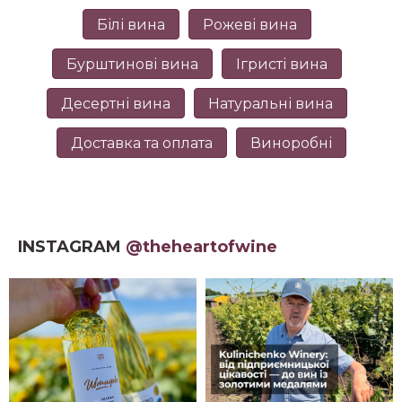
Білі вина
Рожеві вина
Бурштинові вина
Ігристі вина
Десертні вина
Натуральні вина
Доставка та оплата
Виноробні
INSTAGRAM
@theheartofwine