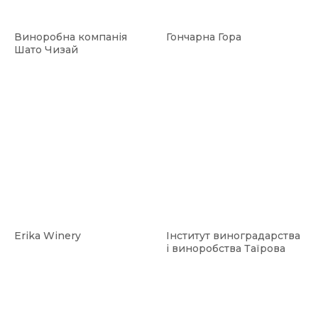
Виноробна компанія
Гончарна Гора
Шато Чизай
Erika Winery
Інститут виноградарства
і виноробства Таїрова