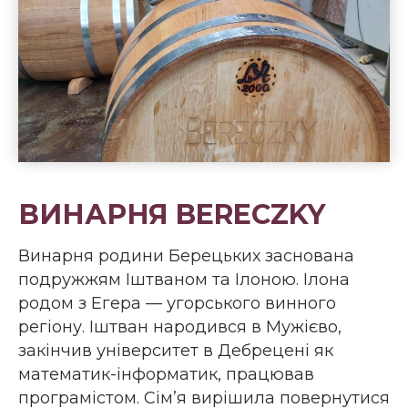
ВИНАРНЯ BERECZKY
Винарня родини Берецьких заснована
подружжям Іштваном та Ілоною. Ілона
родом з Егера — угорського винного
регіону. Іштван народився в Мужієво,
закінчив університет в Дебрецені як
математик-інформатик, працював
програмістом. Сім’я вирішила повернутися