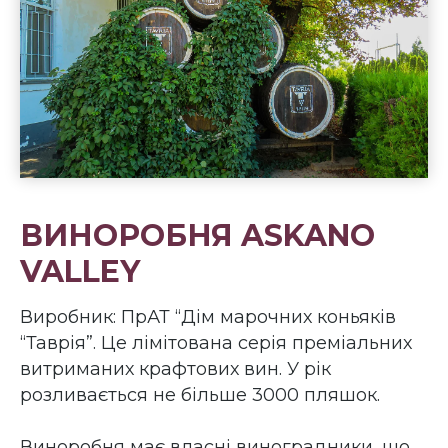
ВИНОРОБНЯ ASKANO
VALLEY
Виробник: ПрАТ “Дім марочних коньяків
“Таврія”. Це лімітована серія преміальних
витриманих крафтових вин. У рік
розливається не більше 3000 пляшок.
Виноробня має власні виноградники, що