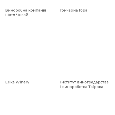
Виноробна компанія
Гончарна Гора
Шато Чизай
Erika Winery
Інститут виноградарства
і виноробства Таїрова