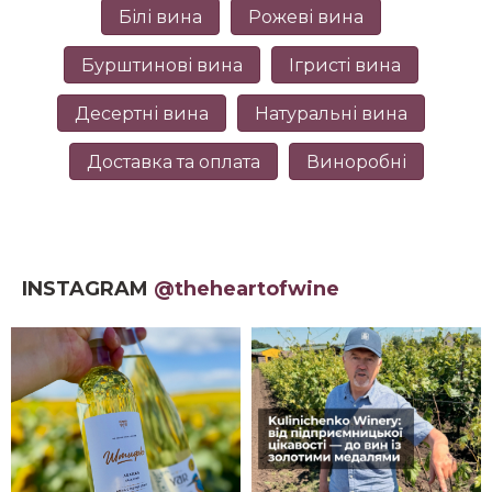
Білі вина
Рожеві вина
Бурштинові вина
Ігристі вина
Десертні вина
Натуральні вина
Доставка та оплата
Виноробні
INSTAGRAM
@theheartofwine