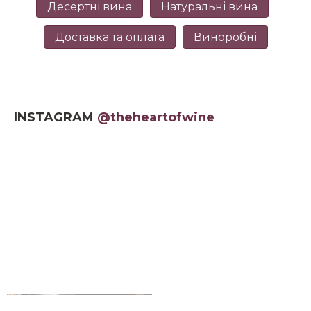
Десертні вина
Натуральні вина
Доставка та оплата
Виноробні
INSTAGRAM
@theheartofwine