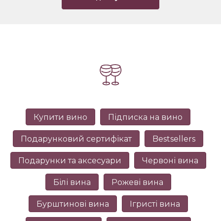
Купити вино
Підписка на вино
Подарунковий сертифікат
Bestsellers
Подарунки та аксесуари
Червоні вина
Білі вина
Рожеві вина
Бурштинові вина
Ігристі вина