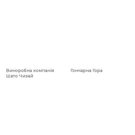
Виноробна компанія
Гончарна Гора
Шато Чизай