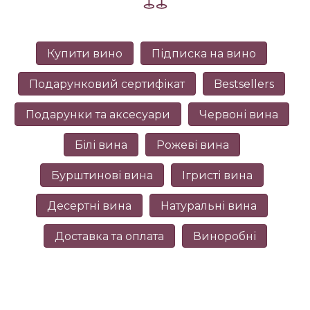
Купити вино
Підписка на вино
Подарунковий сертифікат
Bestsellers
Подарунки та аксесуари
Червоні вина
Білі вина
Рожеві вина
Бурштинові вина
Ігристі вина
Десертні вина
Натуральні вина
Доставка та оплата
Виноробні