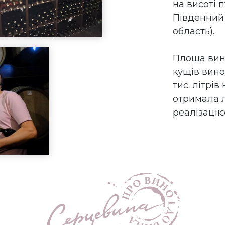
на висоті 
Південний 
область).
Площа вино
кущів вино
тис. літрів
отримала л
реалізацію