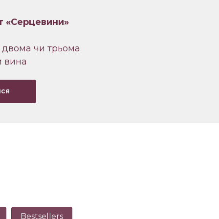
т «Серцевини»
 двома чи трьома
 вина
йся
Bestsellers