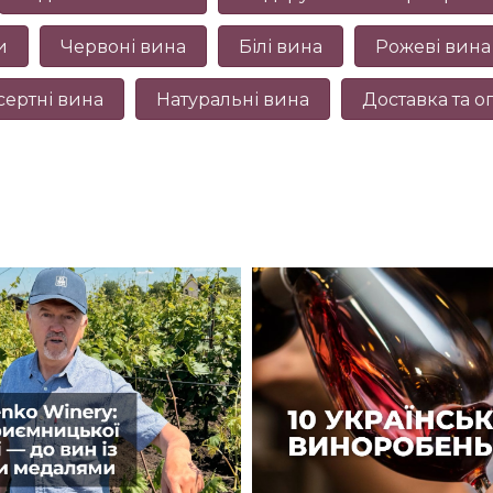
и
Червоні вина
Білі вина
Рожеві вина
сертні вина
Натуральні вина
Доставка та о