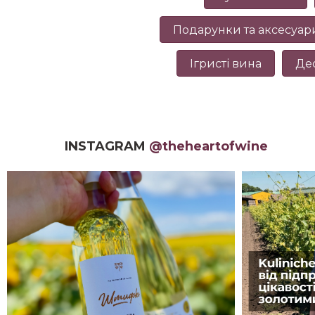
Подарунки та аксесуар
Ігристі вина
Де
INSTAGRAM
@theheartofwine