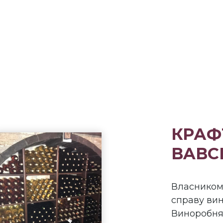
КРАФ
BABC
Власником 
справу вин
Виноробня