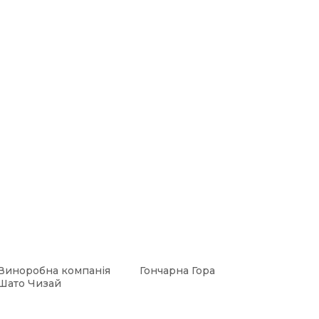
Виноробна компанія
Гончарна Гора
Шато Чизай