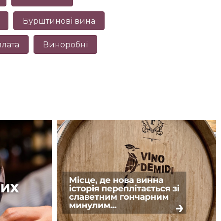
Бурштинові вина
плата
Виноробні