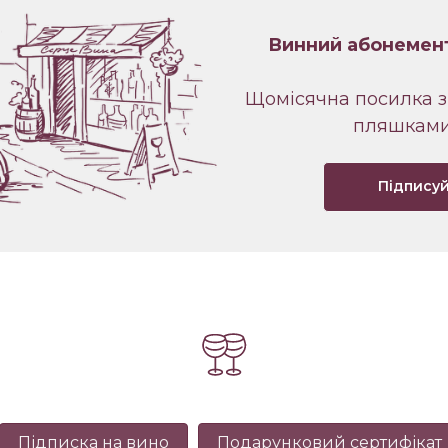
Винний абонемен
Щомісячна посилка з
пляшками
Підпису
Підписка на вино
Подарунковий сертифікат