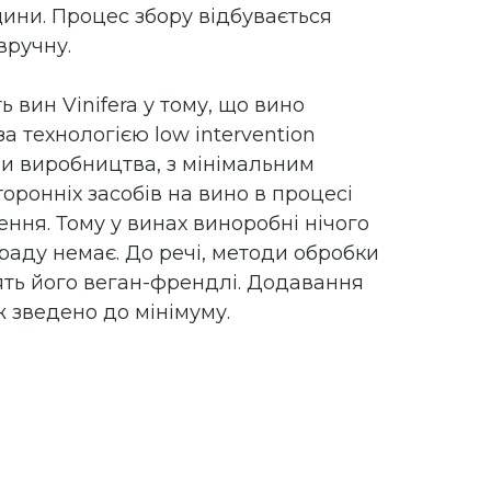
ини. Процес збору відбувається
вручну.
ь вин Vinifera у тому, що вино
за технологією
low intervention
и виробництва, з мінімальним
оронніх засобів на вино в процесі
ення. Тому у винах виноробні нічого
раду немає. До речі, методи обробки
ть його веган-френдлі. Додавання
ж зведено до мінімуму.