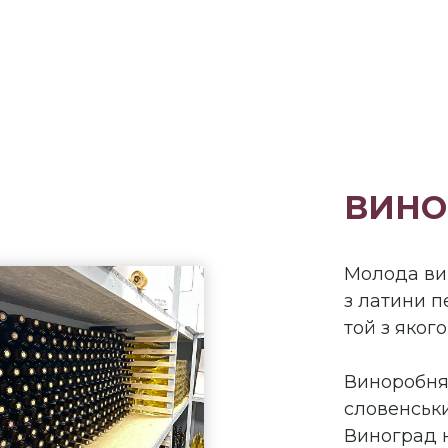
ВИНО
Молода вин
з латини п
той з яког
Виноробня 
словенськи
Виноград н