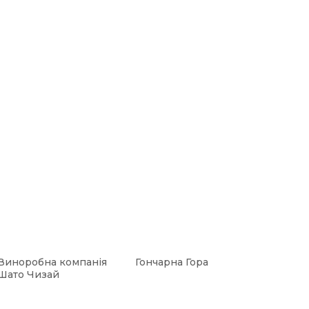
Виноробна компанія
Гончарна Гора
Шато Чизай