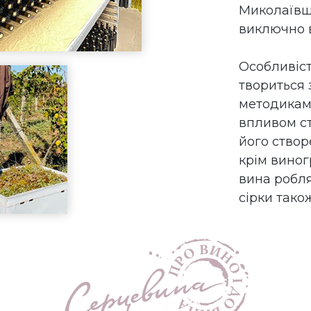
Миколаївщ
виключно 
Особливіст
твориться 
методикам
впливом ст
його створ
крім виног
вина робля
сірки тако