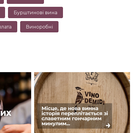
Бурштинові вина
плата
Виноробні