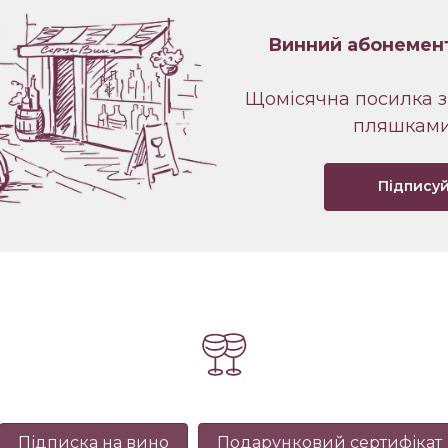
Винний абонемен
Щомісячна посилка з
пляшками
Підпису
Підписка на вино
Подарунковий сертифікат