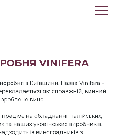
РОБНЯ VINIFERA
оробня з Київщини. Назва Vinifera –
ерекладається як: справжній, винний,
о зроблене вино.
працює на обладнанні італійських,
х та наших українських виробників.
адходить із виноградників з