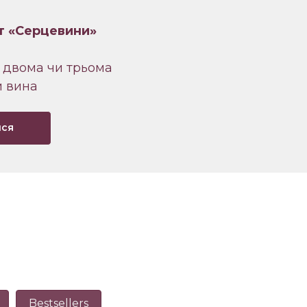
т «Серцевини»
 двома чи трьома
 вина
йся
Bestsellers