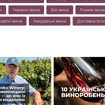
и
Червоні вина
Білі вина
Рожеві вина
сертні вина
Натуральні вина
Доставка та о