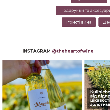
Подарунки та аксесуар
Ігристі вина
Де
INSTAGRAM
@theheartofwine