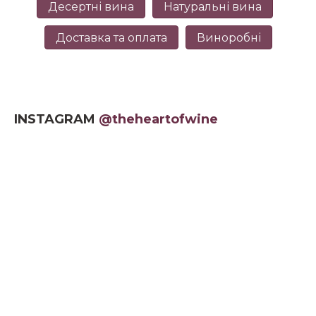
Десертні вина
Натуральні вина
Доставка та оплата
Виноробні
INSTAGRAM
@theheartofwine