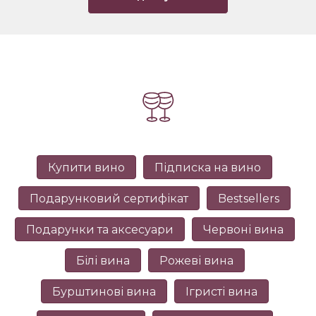
Купити вино
Підписка на вино
Подарунковий сертифікат
Bestsellers
Подарунки та аксесуари
Червоні вина
Білі вина
Рожеві вина
Бурштинові вина
Ігристі вина