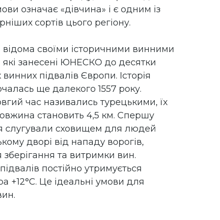
мови означає «дівчина» і є одним із
ніших сортів цього регіону.
 відома своїми історичними винними
 які занесені ЮНЕСКО до десятки
винних підвалів Європи. Історія
очалась ще далекого 1557 року.
вгий час називались турецькими, їх
овжина становить 4,5 км. Спершу
я слугували сховищем для людей
кому дворі від нападу ворогів,
 зберігання та витримки вин.
підвалів постійно утримується
а +12°С. Це ідеальні умови для
ин.