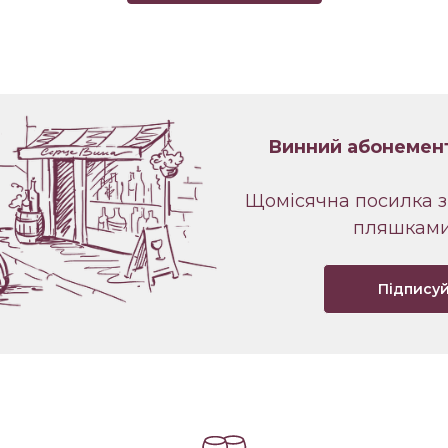
Винний абонемен
Щомісячна посилка з
пляшками
Підпису