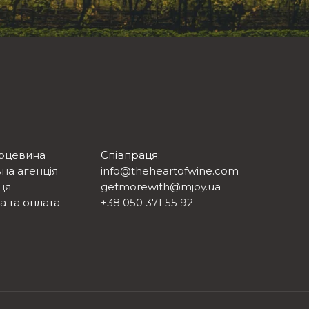
рцевина
Співпраця:
на агенція
info@theheartofwine.com
ця
getmorewith@mjoy.ua
а та оплата
+38 050 371 55 92