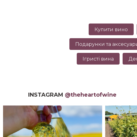
Купити вино
Подарунки та аксесуар
Ігристі вина
Де
INSTAGRAM
@theheartofwine