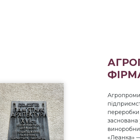
АГРО
ФІРМ
Агропроми
підприємст
переробки 
заснована 
виноробни
«Леанка» —