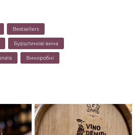
Bestsellers
Бурштинові вина
плата
Виноробні