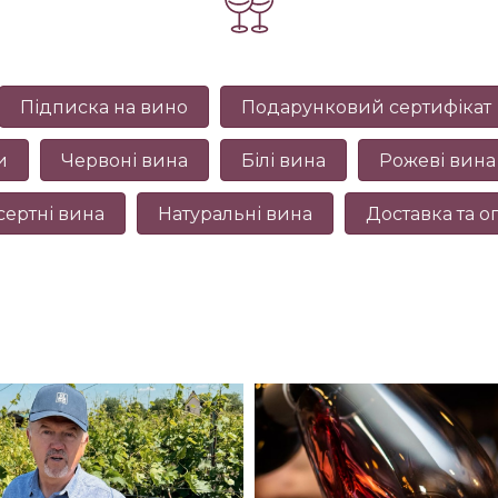
Підписка на вино
Подарунковий сертифікат
и
Червоні вина
Білі вина
Рожеві вина
сертні вина
Натуральні вина
Доставка та о