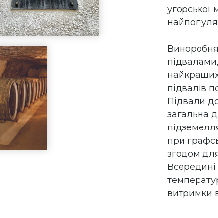
угорської 
найпопуляр
Виноробня
підвалами,
найкращих 
підвалів п
Підвали до
загальна д
підземелл
при графсь
згодом для
Всередині 
температур
витримки в