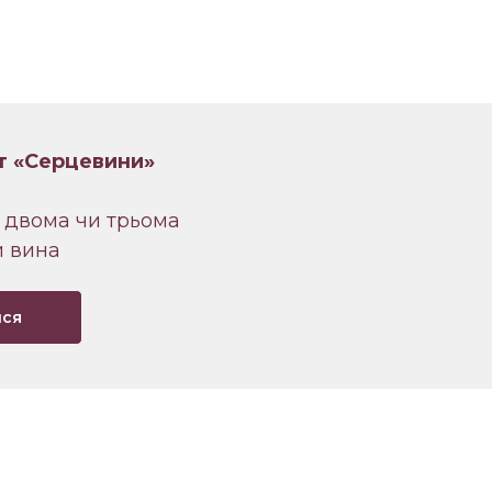
т «Серцевини»
 двома чи трьома
 вина
йся