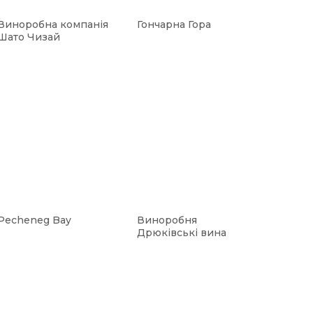
Виноробна компанія
Гончарна Гора
Шато Чизай
Pecheneg Bay
Виноробня
Дрюківські вина