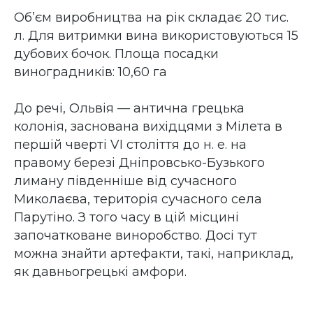
Об’єм виробництва на рік складає 20 тис.
л. Для витримки вина використовуються 15
дубових бочок. Площа посадки
виноградників: 10,60 га
До речі, Ольвія — антична грецька
колонія, заснована вихідцями з Мілета в
першій чверті VI століття до н. е. на
правому березі Дніпровсько-Бузького
лиману південніше від сучасного
Миколаєва, територія сучасного села
Парутіно. З того часу в цій місцині
започатковане виноробство. Досі тут
можна знайти артефакти, такі, наприклад,
як давньогрецькі амфори.