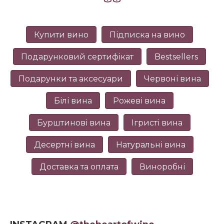
Купити вино
Підписка на вино
Подарунковий сертифікат
Bestsellers
Подарунки та аксесуари
Червоні вина
Білі вина
Рожеві вина
Бурштинові вина
Ігристі вина
Десертні вина
Натуральні вина
Доставка та оплата
Виноробні