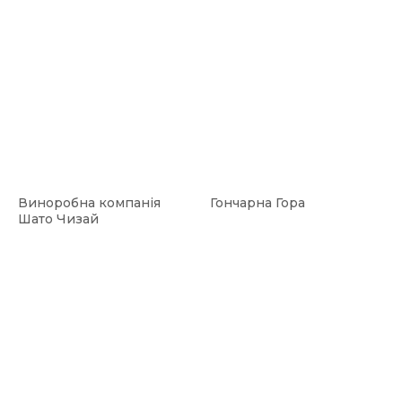
Виноробна компанія
Гончарна Гора
Шато Чизай