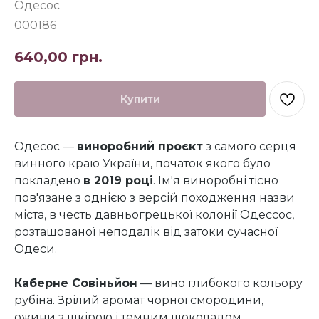
Одесос
000186
640,00
грн.
Купити
Одесос —
виноробний проєкт
з самого серця
винного краю України, початок якого було
покладено
в 2019 році
. Ім'я виноробні тісно
пов'язане з однією з версій походження назви
міста, в честь давньогрецької колонії Одессос,
розташованої неподалік від затоки сучасної
Одеси.
Каберне Совіньйон
— вино глибокого кольору
рубіна. Зрілий аромат чорної смородини,
ожини з шкірою і темним шоколадом.