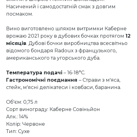
Насичений і самодостатній смак з довгим
посмаком.
Вино виготовлено шляхом витримки Каберне
врожаю 2021 року в дубових бочках протягом
12
місяців
. Дубові бочки виробництва всесвітньо
відомого бондаря Radoux з французького,
американського та угорського дуба.
Температура подачі
– 16-18°C.
Гастрономічні поєднання
– Страви з м'яса,
стейк, м'ясні делікатеси і ковбаси, баранина.
Об'єм: 0,75 л
Сорт винограду: Каберне Совіньйон
Алк.: 14%
Колір: Червоне
Тип: Сухе