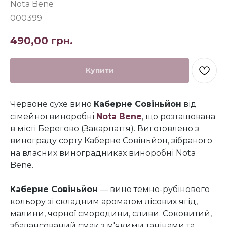
Nota Bene
000399
490,00
грн.
Купити
Червоне сухе вино
Каберне Совіньйон
від
сімейної виноробні
Nota Bene
, що розташована
в місті Берегово (Закарпаття). Виготовлено з
винограду сорту Каберне Совіньйон, зібраного
на власних виноградниках виноробні Nota
Bene.
Каберне Совіньйон
— вино темно-рубінового
кольору зі складним ароматом лісових ягід,
малини, чорної смородини, сливи. Соковитий,
збалансований смак з м'якими танінами та