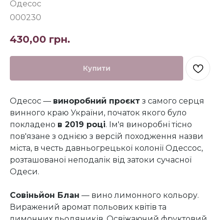
Одесос
000230
430,00
грн.
Купити
Одесос —
виноробний проєкт
з самого серця
винного краю України, початок якого було
покладено
в 2019 році
. Ім'я виноробні тісно
пов'язане з однією з версій походження назви
міста, в честь давньогрецької колонії Одессос,
розташованої неподалік від затоки сучасної
Одеси.
Совіньйон Блан
— вино лимонного кольору.
Виражений аромат польових квітів та
лимонних льодяників. Освіжаючий фруктовий