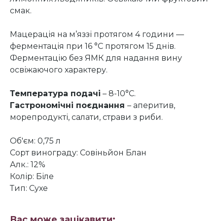
смак.
Мацерація на м’яззі протягом 4 години —
ферментація при 16 °С протягом 15 днів.
Ферментацію без ЯМК для надання вину
освіжаючого характеру.
Температура подачі
– 8-10°C.
Гастрономічні поєднання
– аперитив,
морепродукті, салати, страви з риби.
Об'єм: 0,75 л
Сорт винограду: Совіньйон Блан
Алк.: 12%
Колір: Біле
Тип: Сухе
Вас може зацікавити: