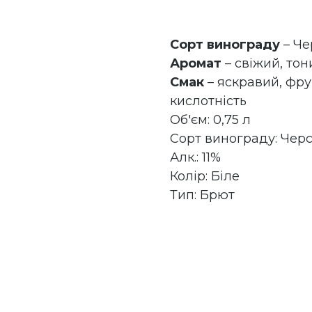
Сорт винограду
– Ч
Аромат
– свіжий, тони
Смак
– яскравий, фру
кислотність
Об'єм: 0,75 л
Сорт винограду: Чер
Алк.: 11%
Колір: Біле
Тип: Брют