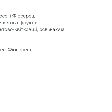
ерсегі Фюсереш
 квітів і фруктів
ктово-квітковий, освіжаюча
сегі Фюсереш