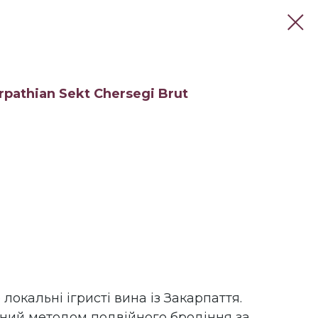
pathian Sekt Chersegi Brut
 локальні ігристі вина із Закарпаття.
ний методом подвійного бродіння за