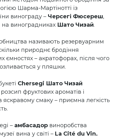
огією Шарма-Мартінотті із
їни винограду –
Черсегі Фюсереш
,
о на виноградниках
Шато Чизай
.
робництва називають резервуарним
скільки природнє бродіння
их ємностях – акратофорах, після чого
розливається у пляшки.
букеті
Chersegi Шато Чизай
 розсип фруктових ароматів і
а в яскравому смаку – приємна легкість
ть.
egi –
амбасадор
виноробства
узеї вина у світі –
La Cité du Vin.