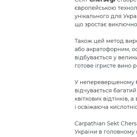
європейською технол
унікального для Укра
що зростає виключн
Також цей метод ви
або акратофорним, о
відбувається у велик
готове ігристе вино 
У неперевершеному 
відчувається багатий
квіткових відтінків, 
і освіжаюча кислотніс
Carpathian Sekt Chers
України в головному м