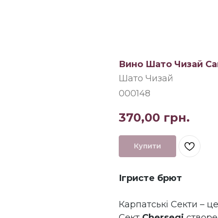
Вино Шато Чизай Car
Шато Чизай
000148
370,00
грн.
Купити
Ігристе брют
Карпатські Секти – це
Сект
Chersegi
створе