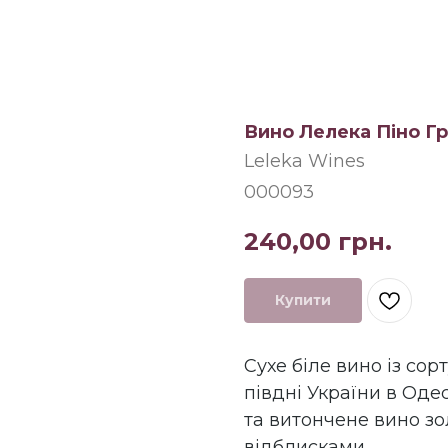
Вино Лелека Піно Гр
Leleka Wines
000093
240,00
грн.
Купити
Сухе біле вино із со
півдні України в Оде
та витончене вино з
відблисками.