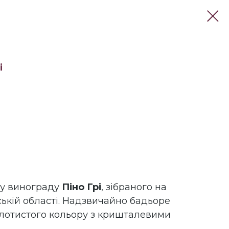
і
рту винограду
Піно Грі
, зібраного на
ській області. Надзвичайно бадьоре
олотистого кольору з кришталевими