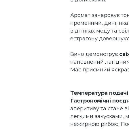
Аромат зачаровує тон
променями, дині, яка
відтінках меду та сві
естрагону довершуют
Вино демонструє
сві
наповнений лагідним
Має приємний яскрав
Температура подачі
Гастрономічні поєд
аперитиву та стане 
легкими закусками, 
нежирною рибою. П