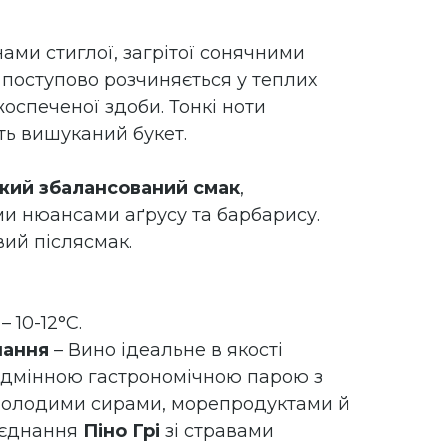
ами стиглої, загрітої сонячними
 поступово розчиняється у теплих
жоспеченої здоби. Тонкі ноти
ь вишуканий букет.
жий збалансований смак
,
и нюансами аґрусу та барбарису.
ий післясмак.
– 10-12°C.
нання
– Вино ідеальне в якості
відмінною гастрономічною парою з
молодими сирами, морепродуктами й
оєднання
Піно Грі
зі стравами