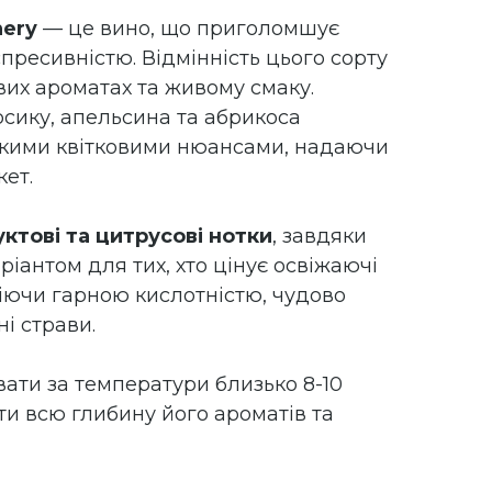
nery
— це вино, що приголомшує
спресивністю. Відмінність цього сорту
вих ароматах та живому смаку.
рсику, апельсина та абрикоса
гкими квітковими нюансами, надаючи
ет.
ктові та цитрусові нотки
, завдяки
ріантом для тих, хто цінує освіжаючі
діючи гарною кислотністю, чудово
і страви.
ати за температури близько 8-10
ти всю глибину його ароматів та