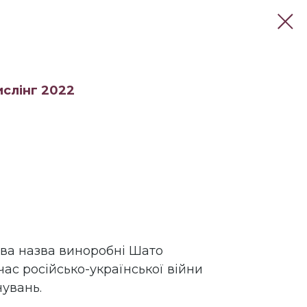
ислінг 2022
ва назва виноробні Шато
час російсько-української війни
увань.