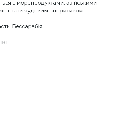
ться з морепродуктами, азійськими
оже стати чудовим аперитивом.
асть, Бессарабія
інг