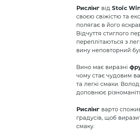
Рислінг
від
Stoic Wi
своєю свіжістю та ек
полягає в його яскра
Відчуття стиглого пе
переплітаються з ле
вину неповторний бук
Вино має виразні
фру
чому стає чудовим ва
та легкі смаки. Воло
доповнює різноманітн
Рислінг
варто спожив
градусів, щоб вирази
смаку.