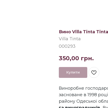
Вино Villa Tinta Tinta
Villa Tinta
000293
350,00
грн.
Купити
Виноробне господар
засноване в 1998 роц
району Одеської обл
га виноградників.
Ви