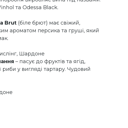
 Vinhol та Odessa Black.
la Brut
(біле брют) має свіжий,
ким ароматом персика та груші, який
ак.
Рислінг, Шардоне
нання
– пасує до фруктів та ягід,
ї риби у вигляді тартару. Чудовий
рдоне