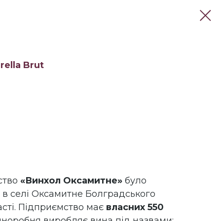
rella Brut
ство
«Винхол Оксамитне»
було
і в селі Оксамитне Болградського
асті. Підприємство має
власних 550
норобня виробляє вина під назвами: