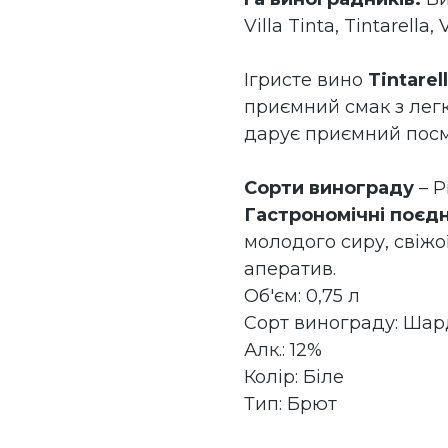
Villa Tinta, Tintarella,
Ігристе вино
Tintarel
приємний смак з лег
дарує приємний посм
Сорти винограду
– 
Гастрономічні поєд
молодого сиру, свіжо
аператив.
Об'єм: 0,75 л
Сорт винограду: Ша
Алк.: 12%
Колір: Біле
Тип: Брют