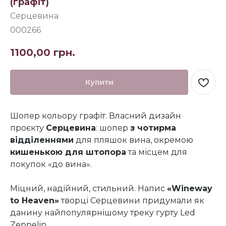
(графіт)
Серцевина
000266
1100,00
грн.
Купити
Шопер кольору графіт. Власний дизайн
проєкту
Серцевина
: шопер
з чотирма
відділеннями
для пляшок вина, окремою
кишенькою для штопора
та місцем для
покупок «до вина».
Міцний, надійний, стильний. Напис
«Wineway
to Heaven»
творці Серцевини придумали як
данину найпопулярнішому треку гурту Led
Zeppelin.