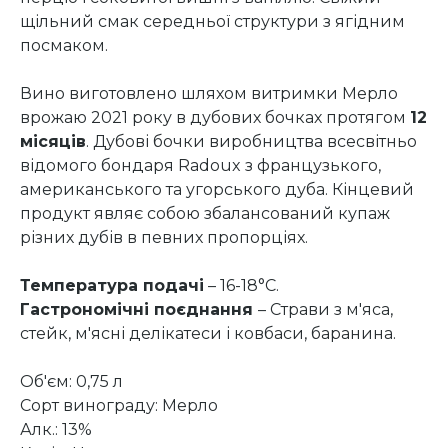
щільний смак середньої структури з ягідним
посмаком.
Вино виготовлено шляхом витримки Мерло
врожаю 2021 року в дубових бочках протягом
12
місяців
. Дубові бочки виробництва всесвітньо
відомого бондаря Radoux з французького,
американського та угорського дуба. Кінцевий
продукт являє собою збалансований купаж
різних дубів в певних пропорціях.
Температура подачі
– 16-18°C.
Гастрономічні поєднання
– Страви з м'яса,
стейк, м'ясні делікатеси і ковбаси, баранина.
Об'єм: 0,75 л
Сорт винограду: Мерло
Алк.: 13%