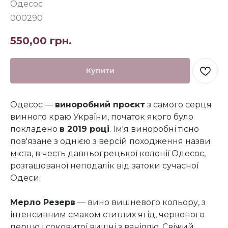
Одесос
000290
550,00
грн.
Купити
Одесос —
виноробний проєкт
з самого серця
винного краю України, початок якого було
покладено
в 2019 році
. Ім'я виноробні тісно
пов'язане з однією з версій походження назви
міста, в честь давньогрецької колонії Одесос,
розташованої неподалік від затоки сучасної
Одеси.
Мерло Резерв
— вино вишневого кольору, з
інтенсивним смаком стиглих ягід, червоного
перцю і соковитої вишні з ваніллю. Свіжий