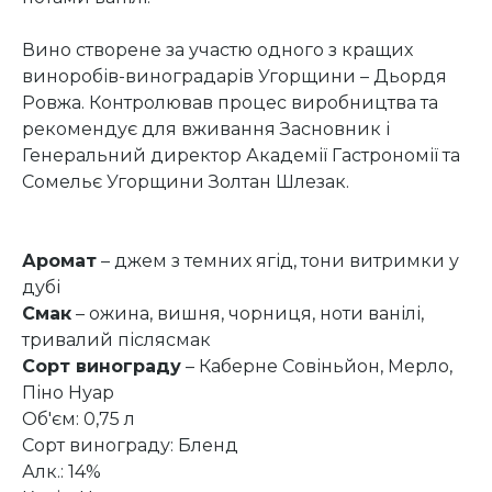
Вино створене за участю одного з кращих
виноробів-виноградарів Угорщини – Дьордя
Ровжа. Контролював процес виробництва та
рекомендує для вживання Засновник і
Генеральний директор Академії Гастрономії та
Сомельє Угорщини Золтан Шлезак.
Аромат
–
джем з темних ягід, тони витримки у
дубі
Смак
– ожина, вишня, чорниця, ноти ванілі,
тривалий післясмак
Сорт винограду
– Каберне Совіньйон, Мерло,
Піно Нуар
Об'єм: 0,75 л
Сорт винограду: Бленд
Алк.: 14%