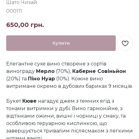
Шато Чизай
000111
650,00
грн.
Купити
Елегантне сухе вино створене з сортів
винограду
Мерло
(70%),
Каберне Совіньйон
(20%) та
Піно Нуар
(10%). Кожне вино
витримане окремо в дубових бариках 9 місяців.
Букет
Кюве
нагадує джем з темних ягід з
тонами витримки у дубі. Вино гармонійне, з
відтінками ожини, вишні і чорниці у смаку, та
особливою теруарною кислинкою, що
завершується тривалим післясмаком з легкими
нотами ванілі.