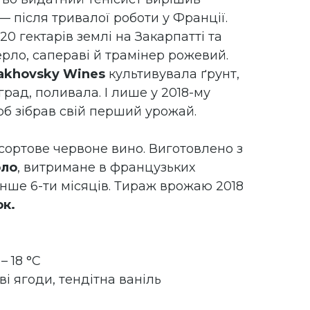
— після тривалої роботи у Франції.
20 гектарів землі на Закарпатті та
рло, сапераві й трамінер рожевий.
akhovsky Wines
культивувала ґрунт,
ад, поливала. І лише у 2018-му
б зібрав свій перший урожай.
сортове червоне вино. Виготовлено з
ло
, витримане в французьких
нше 6-ти місяців. Тираж врожаю 2018
ок.
– 18 °C
ві ягоди, тендітна ваніль