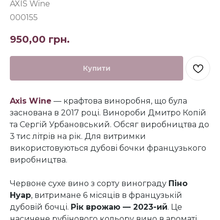
AXIS Wine
000155
950,00
грн.
Купити
Axis Wine
— крафтова виноробня, що була
заснована в 2017 році. Винороби Дмитро Копій
та Сергій Урбановський. Обсяг виробництва до
3 тис літрів на рік. Для витримки
використовуються дубові бочки французького
виробництва.
Червоне сухе вино з сорту винограду
Піно
Нуар
, витримане 6 місяців в французькій
дубовій бочці.
Рік врожаю — 2023-ий
. Це
насичене рубінового кольору вино в ароматі