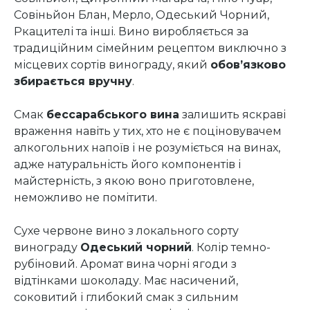
Совіньйон Блан, Мерло, Одеський Чорний,
Ркацителі та інші. Вино виробляється за
традиційним сімейним рецептом виключно з
місцевих сортів винограду, який
обов’язково
збирається вручну
.
Смак
бессарабського вина
залишить яскраві
враження навіть у тих, хто не є поціновувачем
алкогольних напоїв і не розуміється на винах,
адже натуральність його компонентів і
майстерність, з якою воно приготовлене,
неможливо не помітити.
Сухе червоне вино з локального сорту
винограду
Одеський чорний
. Колір темно-
рубіновий. Аромат вина чорні ягоди з
відтінками шоколаду. Має насичений,
соковитий і глибокий смак з сильним