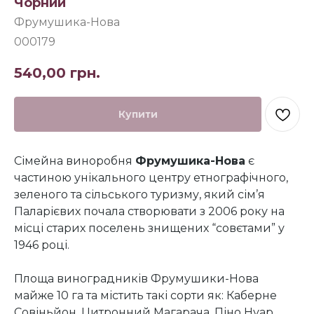
Чорний
Фрумушика-Нова
000179
540,00
грн.
Купити
Сімейна виноробня
Фрумушика-Нова
є
частиною унікального центру етнографічного,
зеленого та сільського туризму, який сім’я
Паларієвих почала створювати з 2006 року на
місці старих поселень знищених “совєтами” у
1946 році.
Площа виноградників Фрумушики-Нова
майже 10 га та містить такі сорти як: Каберне
Совіньйон, Цитронний Магарача, Піно Нуар,