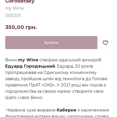
Gorodetsky
my Wine
000201
350,00
грн.
Купити
Вино
my Wine
створює одеський винороб
Едуард Городецький
. Едуард 20 років
пропрацював на Одеському коньячному
заводі, пройшов шлях від технолога до Голови
правління ПрАТ «ОКЗ». У 2021 році він пішов з
підприємства за своєю мрією: створити своє
Шато і своє Вино.
Червоне сухе виразне
Каберне
з насиченими
фруктовими нотами вишні, смородини, сливи