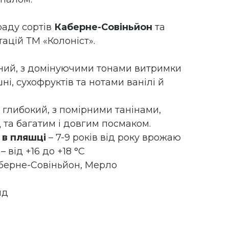
раду сортів
Каберне-Совіньйон
та
ацій ТМ «Колоніст».
ний, з домiнуючими тонами витримки
шнi, сухофруктiв та нотами ванілі й
 глибокий, з помiрними танiнами,
 та багатим i довгим посмаком.
 в пляшці
– 7-9 років від року врожаю
– від +16 до +18 °С
берне-Совіньйон, Мерло
нд