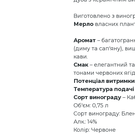
Виготовлено з виног
Мерло
власних плант
Аромат
– багатогран
(диму та сап'яну), ви
кави.
Смак
– елегантний та
тонами червоних ягiд
Потенціал витримки
Температура подачі
Сорт винограду
– Ка
Об'єм: 0,75 л
Сорт винограду: Бле
Алк.: 14%
Колір: Червоне