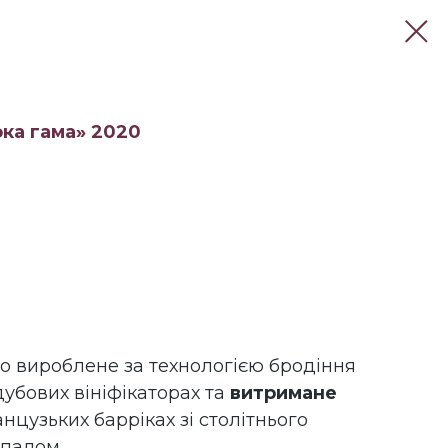
ока гама» 2020
о вироблене за технологією бродіння
убових вініфікаторах та
витримане
нцузьких барріках зі столітнього
ипалом.