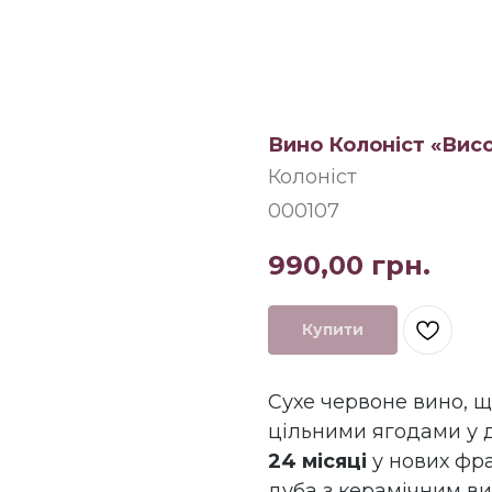
Вино Колоніст «Вис
Колоніст
000107
990,00
грн.
Купити
Сухе червоне вино, щ
цільними ягодами у д
24 місяці
у нових фра
дуба з керамічним в