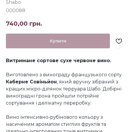
Shabo
000088
740,00
грн.
Купити
Витримане сортове сухе червоне вино.
Виготовлено з винограду французького сорту
Каберне Совіньйон
, який вручну зібраний з
кращих мікро-ділянок терруара Шабо. Добірні
виноградні грона пройшли потрійне
сортування і делікатну переробку.
Вино інтенсивно-рубінового кольору з
насиченим ароматом стиглих фруктів та
ідеально інтегрованих тонів витримки.