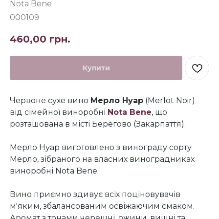
Nota Bene
000109
460,00
грн.
Купити
Червоне сухе вино
Мерло Нуар
(Merlot Noir)
від сімейної виноробні
Nota Bene
, що
розташована в місті Берегово (Закарпаття).
Мерло Нуар виготовлено з винограду сорту
Мерло, зібраного на власних виноградниках
виноробні Nota Bene.
Вино приємно здивує всіх поціновувачів
м'яким, збалансованим освіжаючим смаком.
Аромат з тонами черешні, ожини, вишні та